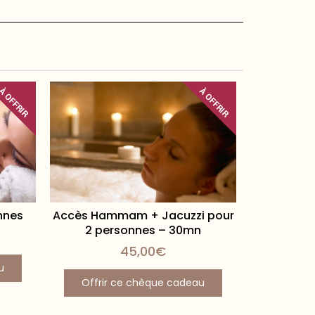
À OFFRIR
À OFFRIR
Escale dé
Offrir
nnes
Accès Hammam + Jacuzzi pour
2 personnes – 30mn
45,00
€
u
Offrir ce chèque cadeau