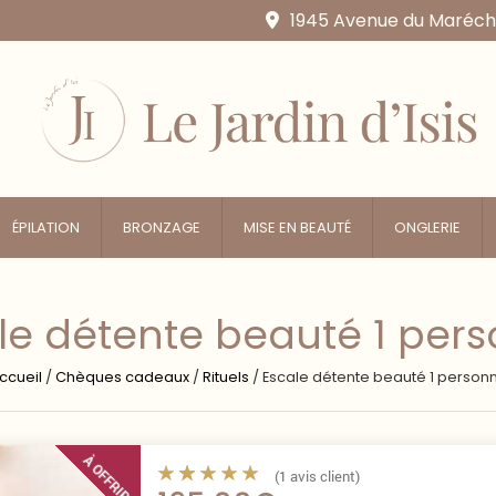
1945 Avenue du Marécha
ÉPILATION
BRONZAGE
MISE EN BEAUTÉ
ONGLERIE
le détente beauté 1 per
ccueil
/
Chèques cadeaux
/
Rituels
/
Escale détente beauté 1 person
À OFFRIR
(
1
avis client)