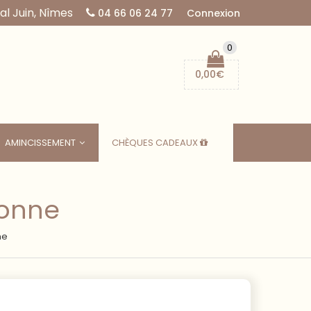
l Juin, Nîmes
04 66 06 24 77
Connexion
0
0,00
€
AMINCISSEMENT
CHÈQUES CADEAUX
sonne
ne