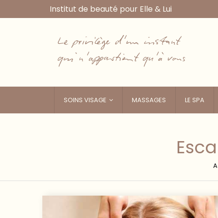
Institut de beauté pour Elle & Lui
Le privilège d'un instant
qui n'appartient qu'à vous
SOINS VISAGE
MASSAGES
LE SPA
Esca
A