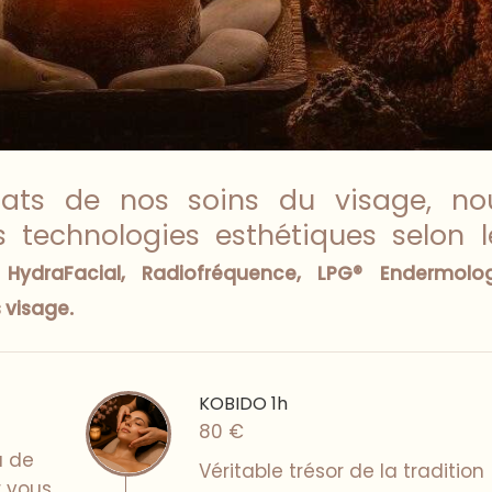
ultats de nos soins du visage, no
s technologies esthétiques selon l
:
HydraFacial, Radiofréquence, LPG® Endermolog
.
 visage
KOBIDO 1h
80 €
a de
Véritable trésor de la tradition
r vous