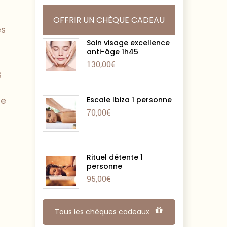
OFFRIR UN CHÈQUE CADEAU
es
Soin visage excellence
anti-âge 1h45
130,00
€
s
de
Escale Ibiza 1 personne
70,00
€
Rituel détente 1
personne
95,00
€
Tous les chèques cadeaux