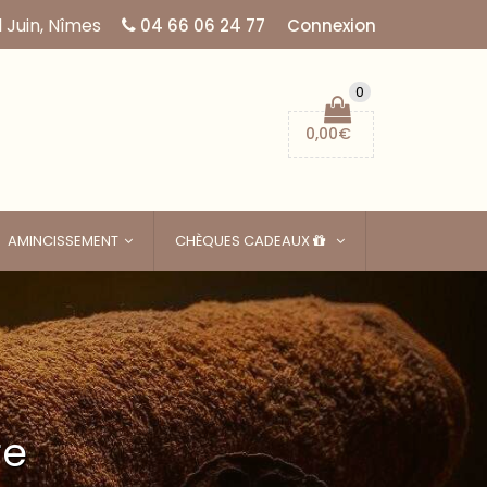
 Juin, Nîmes
04 66 06 24 77
Connexion
0
0,00
€
AMINCISSEMENT
CHÈQUES CADEAUX
re