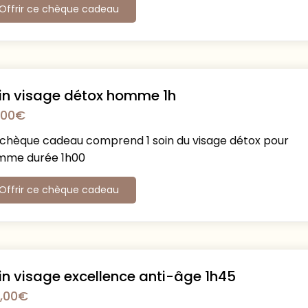
Offrir ce chèque cadeau
in visage détox homme 1h
,00
€
chèque cadeau comprend 1 soin du visage détox pour
mme durée 1h00
Offrir ce chèque cadeau
in visage excellence anti-âge 1h45
,00
€