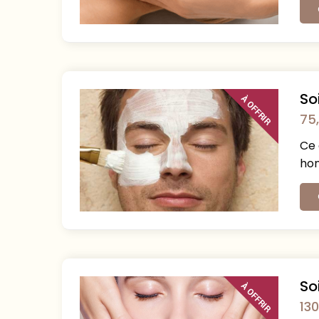
So
À OFFRIR
75
Ce 
ho
So
À OFFRIR
130