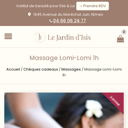
Institut de beauté pour Elle & Lui
➝ Prendre RDV
1945 Avenue du Maréchal Juin, Nîmes
04 66 06 24 77
0
Massage Lomi-Lomi 1h
Accueil
/
Chèques cadeaux
/
Massages
/
Massage Lomi-Lomi
1h
À OFFRIR